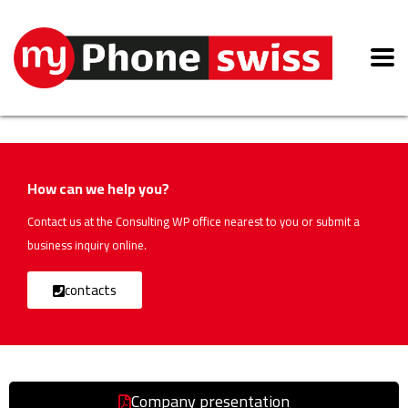
How can we help you?
Contact us at the Consulting WP office nearest to you or submit a
business inquiry online.
contacts
Company presentation